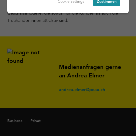
Cookie Settings
Zustimmen
Der PEAX-Accounto-Workflow legt den Grundstein für neue
Geschäftsmodelle, die sowohl für die Kunden als auch die
Treuhänder:innen attraktiv sind.
Medienanfragen gerne
an Andrea Elmer
andrea.elmer@peax.ch
Business
Privat