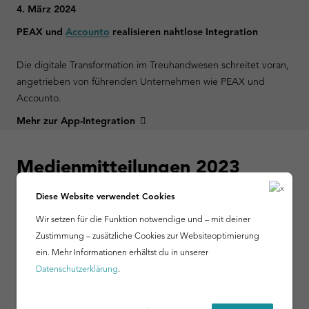
4. März 2024
PEAX und
Accounto
realisieren nahtlose Integration
Die digitale Transformation im Treuhandwesen schreitet voran,
angetrieben von führenden Unternehmen wie PEAX und
Accounto.
Mehr zur App-Integration
Medienmitteilungen 2023
Diese Website verwendet Cookies
Wir setzen für die Funktion notwendige und – mit deiner
Zustimmung – zusätzliche Cookies zur Websiteoptimierung
ein. Mehr Informationen erhältst du in unserer
Datenschutzerklärung
.
Accounto × PEAX
4. Juli 2023